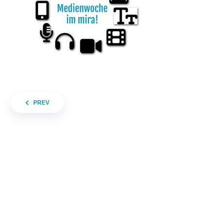
Beitragsnavigation
PREV