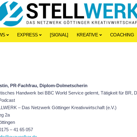
WS
EXPRESS
[SIGNAL]
KREATIVE
COACHING
istin, PR-Fachfrau, Diplom-Dolmetscherin
stisches Handwerk bei BBC World Service gelernt, Tätigkeit für BR, 
Podcast
LWERK – Das Netzwerk Göttinger Kreativwirtschaft (e.V.)
g 2a
ttingen
 0175 – 41 65 057
nfo@evavoelker.de