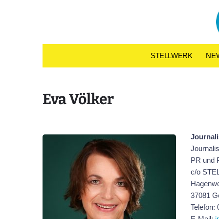
Skip to content
STELLWERK
NE
Eva Völker
Journal
Journali
PR und 
c/o STEL
Hagenwe
37081 Gö
Telefon:
E-Mail:
i