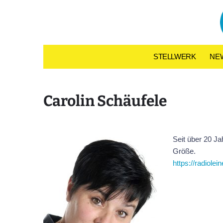
Skip to content
STELLWERK
NE
Carolin Schäufele
Seit über 20 Jah
Größe.
https://radiolei