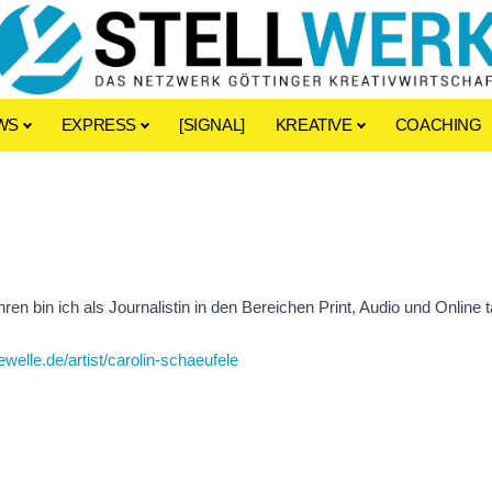
WS
EXPRESS
[SIGNAL]
KREATIVE
COACHING
ren bin ich als Journalistin in den Bereichen Print, Audio und Online t
newelle.de/artist/carolin-schaeufele