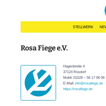
Skip to content
STELLWERK
NE
Rosa Fiege e.V.
Hagenbreite 4
37124 Rosdorf
Mobil: 01526 – 56 17 06 06
E-Mail:
info@rosafiege.de
https://rosafiege.de