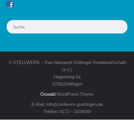
Suchen
© STELLWERK – Das Netzwerk Göttinger Kreativwirtschaft
(e.V.)
Hagenweg 2a
37081Göttingen
Oswald
WordPress Theme
E-Mail: info@stellwerk-goettingen.de
Telefon: 0173 – 2104430