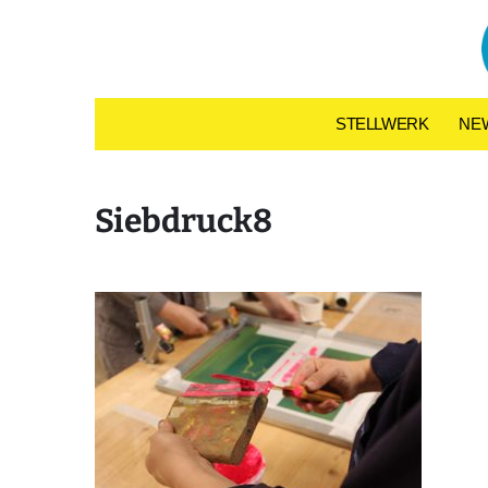
Skip to content
STELLWERK
NE
Siebdruck8