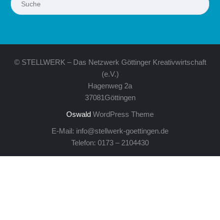
© STELLWERK – Das Netzwerk Göttinger Kreativwirtschaft
(e.V.)
Hagenweg 2a
37081Göttingen
Oswald
WordPress Theme
E-Mail: info@stellwerk-goettingen.de
Telefon: 0173 – 2104430