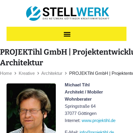
Skip to content
PROJEKTihl GmbH | Projektentwickl
Architektur
Home
Kreative
Architektur
PROJEKTihl GmbH | Projektentwi
Michael Tihl
Architekt / Mobiler
Wohnberater
Springstraße 64
37077 Göttingen
Internet:
www.projektihl.de
E-Mail:
info@projektihl.de