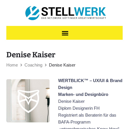
Skip to content
Denise Kaiser
Home
Coaching
Denise Kaiser
WERTBLICK™ – UX/UI & Brand
Design
Marken- und Designbüro
Denise Kaiser
Diplom Designerin FH
Registriert als Beraterin für das
BAFA-Programm
„unternehmerisches Know-How“